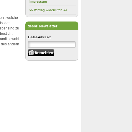
Impressum
>> Vertrag widerrufen <<
en , welche
ist das
desori Newsletter
ber sind zu
besticht.
E-Mail-Adresse:
damit sowohl
, des andern