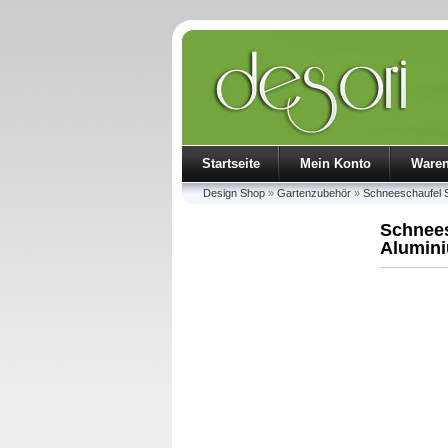
Startseite
Mein Konto
Ware
Design Shop
»
Gartenzubehör
»
Schneeschaufel S
Schnees
Alumin