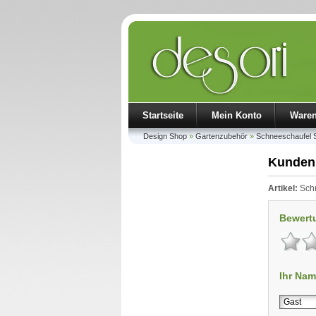
Startseite
Mein Konto
Ware
Design Shop
»
Gartenzubehör
»
Schneeschaufel S
Kunden
Artikel:
Schn
Bewert
Ihr Nam