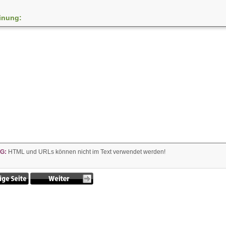
inung:
G:
HTML und URLs können nicht im Text verwendet werden!