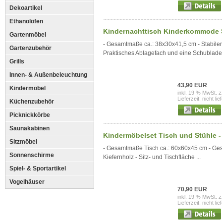
Dekoartikel
Ethanolöfen
Kindernachttisch Kinderkommode Sc
Gartenmöbel
- Gesamtmaße ca.: 38x30x41,5 cm - Stabiler
Gartenzubehör
Praktisches Ablagefach und eine Schublade
Grills
Innen- & Außenbeleuchtung
43,90 EUR
Kindermöbel
inkl. 19 % MwSt. z
Lieferzeit: nicht lie
Küchenzubehör
Picknickkörbe
Saunakabinen
Kindermöbelset Tisch und Stühle - r
Sitzmöbel
- Gesamtmaße Tisch ca.: 60x60x45 cm - Ges
Sonnenschirme
Kiefernholz - Sitz- und Tischfläche ...
Spiel- & Sportartikel
Vogelhäuser
70,90 EUR
inkl. 19 % MwSt. z
Lieferzeit: nicht lie