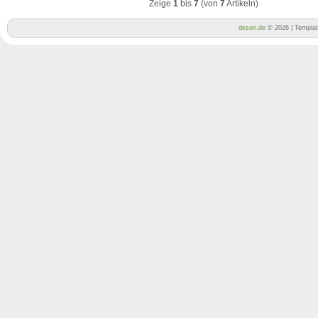
Zeige
1
bis
7
(von
7
Artikeln)
desori.de
© 2026 | Templa