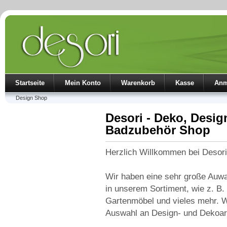
Startseite
Mein Konto
Warenkorb
Kasse
Anm
Design Shop
Desori - Deko, Desig
Badzubehör Shop
Herzlich Willkommen bei Desor
Wir haben eine sehr große Auwa
in unserem Sortiment, wie z. B
Gartenmöbel und vieles mehr. We
Auswahl an Design- und Dekoart