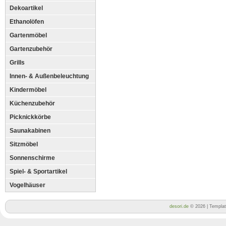
Dekoartikel
Ethanolöfen
Gartenmöbel
Gartenzubehör
Grills
Innen- & Außenbeleuchtung
Kindermöbel
Küchenzubehör
Picknickkörbe
Saunakabinen
Sitzmöbel
Sonnenschirme
Spiel- & Sportartikel
Vogelhäuser
desori.de
© 2026 | Templa