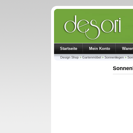
Startseite
Mein Konto
Ware
Design Shop
»
Gartenmöbel
»
Sonnenliegen
»
Son
Sonnenl