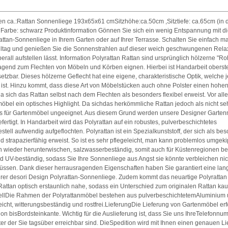
 ca.:Rattan Sonnenliege 193x65x61 cmSitzhöhe:ca.50cm ,Sitztiefe: ca.65cm (in 
n Farbe: schwarz Produktinformation Gönnen Sie sich ein wenig Entspannung mit d
attan-Sonnenliege in Ihrem Garten oder auf Ihrer Terrasse. Schalten Sie einfach m
Alltag und genießen Sie die Sonnenstrahlen auf dieser weich geschwungenen Relax
berall aufstellen lässt. Information Polyrattan Rattan sind ursprünglich hölzerne "Ro
ragend zum Flechten von Möbeln und Körben eignen. Hierbei ist Handarbeit oberst
setzbar. Dieses hölzerne Geflecht hat eine eigene, charakteristische Optik, welche
 ist. Hinzu kommt, dass diese Art von Möbelstücken auch ohne Polster einen hohe
a sich das Rattan selbst nach dem Flechten als besonders flexibel erweist. Vor all
öbel ein optisches Highlight. Da sichdas herkömmliche Rattan jedoch als nicht seh
t es für Gartenmöbel ungeeignet. Aus diesem Grund werden unsere Designer Garte
efertigt. In Handarbeit wird das Polyrattan auf ein robustes, pulverbeschichtetes
tell aufwendig aufgeflochten. Polyrattan ist ein Spezialkunststoff, der sich als be
nd strapazierfähig erweist. So ist es sehr pflegeleicht, man kann problemlos umgek
en wieder herunterwischen, salzwasserbeständig, somit auch für Küstenregionen b
d UV-beständig, sodass Sie Ihre Sonnenliege aus Angst sie könnte verbleichen nic
ssen. Dank dieser herrausragenden Eigenschaften haben Sie garantiert eine la
hrer desori Design Polyrattan-Sonnenliege. Zudem kommt das neuartige Polyratta
Rattan optisch erstaunlich nahe, sodass ein Unterschied zum originalen Rattan k
tellDie Rahmen der Polyrattanmöbel bestehen aus pulverbeschichtetemAluminium 
eicht, witterungsbeständig und rostfrei.LieferungDie Lieferung von Gartenmöbel erfo
ion bisBordsteinkante. Wichtig für die Auslieferung ist, dass Sie uns IhreTelefonn
nter der Sie tagsüber erreichbar sind. DieSpedition wird mit Ihnen einen genauen Li