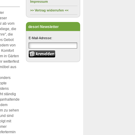
Impressum
>> Vertrag widerrufen <<
der
ieser
al ab vom
desori Newsletter
liege, die
hre", die
E-Mail-Adresse:
es Gebot
 jedem von
n Komfort
em in Gärten
r wetterfest
nmöbel aus
sonders
ippte
estens
ht ständig
nganhaltende
n dem
aum zu sehen
und sind
lgt mit
ummer
efertermin