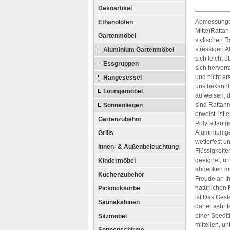
Dekoartikel
Abmessungen
Ethanolöfen
Mitte)Ratta
Gartenmöbel
stylischen R
stressigen 
Aluminium Gartenmöbel
sich leicht ü
Essgruppen
sich hervor
und nicht er
Hängesessel
uns bekannt
Loungemöbel
aufweisen, d
sind Rattanm
Sonnenliegen
erweist, is
Gartenzubehör
Polyrattan g
Aluminiumges
Grills
wetterfest u
Innen- & Außenbeleuchtung
Flüssigkeit
geeignet, un
Kindermöbel
abdecken mü
Küchenzubehör
Freude an I
natürlichen 
Picknickkörbe
ist.Das Ges
Saunakabinen
daher sehr l
einer Spedit
Sitzmöbel
mitteilen, u