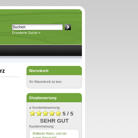
Erweiterte Suche »
rz
Warenkorb
Ihr Warenkorb ist leer.
Shopbewertung
⌀ Kundenbewertung:
5 / 5
SEHR GUT
Kundenmeinung:
Brilliante Ware, und ein
super Service!!!