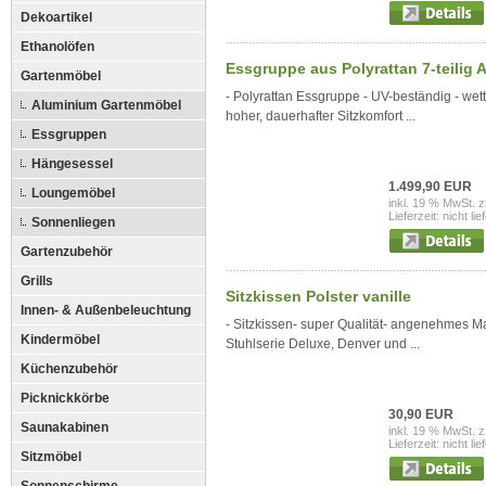
Dekoartikel
Ethanolöfen
Essgruppe aus Polyrattan 7-teilig A
Gartenmöbel
- Polyrattan Essgruppe - UV-beständig - wett
Aluminium Gartenmöbel
hoher, dauerhafter Sitzkomfort ...
Essgruppen
Hängesessel
1.499,90 EUR
Loungemöbel
inkl. 19 % MwSt. z
Lieferzeit: nicht lie
Sonnenliegen
Gartenzubehör
Grills
Sitzkissen Polster vanille
Innen- & Außenbeleuchtung
- Sitzkissen- super Qualität- angenehmes Ma
Kindermöbel
Stuhlserie Deluxe, Denver und ...
Küchenzubehör
Picknickkörbe
30,90 EUR
Saunakabinen
inkl. 19 % MwSt. z
Lieferzeit: nicht lie
Sitzmöbel