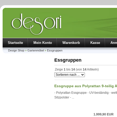
Startseite
Mein Konto
Warenkorb
Kasse
Anm
Design Shop
»
Gartenmöbel
»
Essgruppen
Essgruppen
Zeige
1
bis
14
(von
14
Artikeln)
Essgruppe aus Polyrattan 9-teilig A
- Polyrattan Essgruppe - UV-beständig - wette
Sitzpolster - ...
1.999,90 EUR