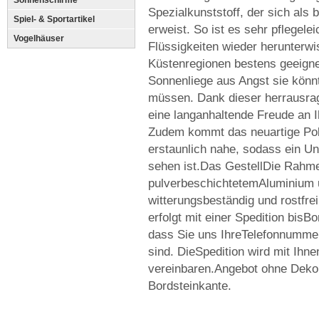
Sonnenschirme
Spezialkunststoff, der sich als 
Spiel- & Sportartikel
erweist. So ist es sehr pflegel
Vogelhäuser
Flüssigkeiten wieder herunterwi
Küstenregionen bestens geeigne
Sonnenliege aus Angst sie könn
müssen. Dank dieser herrausrag
eine langanhaltende Freude an I
Zudem kommt das neuartige Poly
erstaunlich nahe, sodass ein U
sehen ist.Das GestellDie Rahm
pulverbeschichtetemAluminium u
witterungsbeständig und rostfre
erfolgt mit einer Spedition bisBo
dass Sie uns IhreTelefonnummer 
sind. DieSpedition wird mit Ihn
vereinbaren.Angebot ohne Dekora
Bordsteinkante.