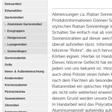
Dekoartikel
Ethanolöfen
Abmessungen ca.:Rattan Sonne
Gartenmöbel
Produktinformationen Gönnen Si
Aluminium Gartenmöbel
stylischen Rattan-Sonnenliege i
Essgruppen
Schalten Sie einfach mal ab vom
Sonnenstrahlen auf dieser weich
Hängesessel
überall aufstellen lässt. Informa
Loungemöbel
hölzerne "Rohre", die sich her
Sonnenliegen
Körben eignen. Hierbei ist Hand
Gartenzubehör
Dieses hölzerne Geflecht hat ei
Grills
jedem von uns bekannt ist. Hin
Innen- & Außenbeleuchtung
auch ohne Polster einen hohen 
Kindermöbel
nach dem Flechten als besonders
Küchenzubehör
Rattanmöbel ein optisches High
als nicht sehr wetterfest erweis
Picknickkörbe
diesem Grund werden unsere Des
Saunakabinen
In Handarbeit wird das Polyratt
Sitzmöbel
Aluminiumgestell aufwendig aufge