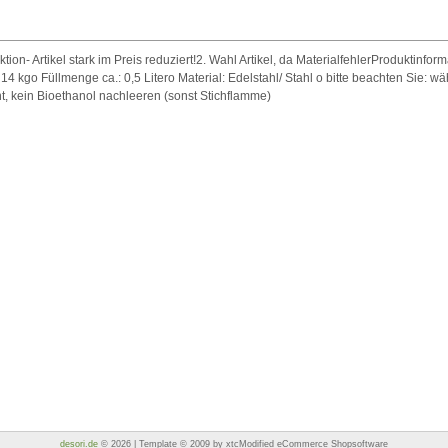
tion- Artikel stark im Preis reduziert!2. Wahl Artikel, da MaterialfehlerProduktinform
 14 kgo Füllmenge ca.: 0,5 Litero Material: Edelstahl/ Stahl o bitte beachten Sie: w
, kein Bioethanol nachleeren (sonst Stichflamme)
desori.de
© 2026 | Template © 2009 by xtcModified eCommerce Shopsoftware