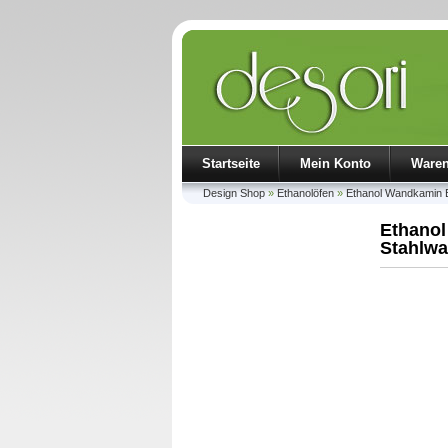
Startseite
Mein Konto
Ware
Design Shop
»
Ethanolöfen
»
Ethanol Wandkamin E
Ethanol
Stahlw