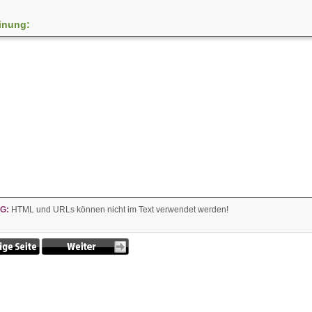
inung:
G:
HTML und URLs können nicht im Text verwendet werden!