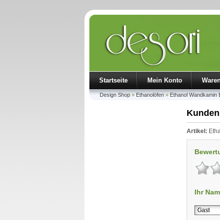
Startseite
Mein Konto
Ware
Design Shop
»
Ethanolöfen
»
Ethanol Wandkamin E
Kunden
Artikel:
Etha
Bewert
Ihr Nam