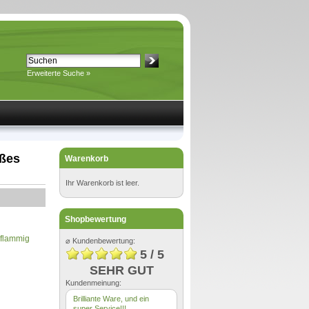
Erweiterte Suche »
ißes
Warenkorb
Ihr Warenkorb ist leer.
Shopbewertung
-flammig
⌀ Kundenbewertung:
5 / 5
SEHR GUT
Kundenmeinung:
Brilliante Ware, und ein
super Service!!!