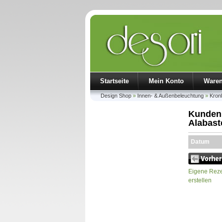
Startseite
Mein Konto
Ware
Design Shop
»
Innen- & Außenbeleuchtung
»
Kron
Kundenr
Alabast
Datum
Eigene Reze
erstellen