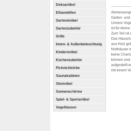
Dekoartikel
Abmessungen
Ethanolöfen
Garten- und
Gartenmöbel
Unsere Vogel
ist für klei
Gartenzubehör
Zum Teil ist
Grills
Das Häusche
aus Holz gef
Innen- & Außenbeleuchtung
Nisthäuser 
Kindermöbel
keine Chanc
können und d
Küchenzubehör
aufgestellt 
Picknickkörbe
mit einem V
Saunakabinen
Sitzmöbel
Sonnenschirme
Spiel- & Sportartikel
Vogelhäuser