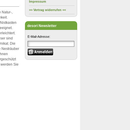
Impressum
>> Vertrag widerrufen <<
 Natur-,
keit.
 Nistkasten
desori Newsletter
eeignet.
leichtert.
E-Mail-Adresse:
ser sind
nikat. Die
e Nesträuber
öhnen
rgeschützt
k werden Sie