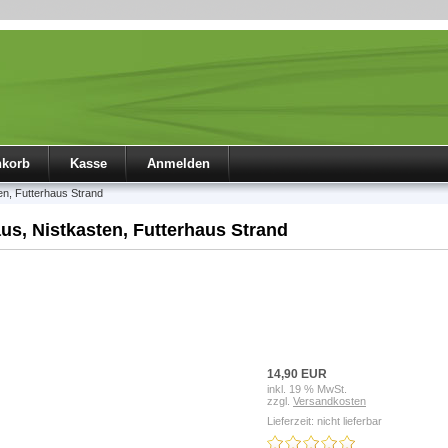
nkorb
Kasse
Anmelden
en, Futterhaus Strand
us, Nistkasten, Futterhaus Strand
14,90 EUR
inkl. 19 % MwSt.
zzgl.
Versandkosten
Lieferzeit: nicht lieferbar