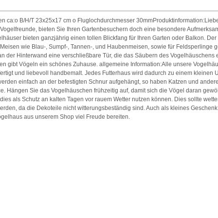
 ca:o B/H/T 23x25x17 cm o Fluglochdurchmesser 30mmProduktinformation:Liebe
 Vogelfreunde, bieten Sie Ihren Gartenbesuchern doch eine besondere Aufmerksam
häuser bieten ganzjährig einen tollen Blickfang für Ihren Garten oder Balkon. Der
ne Meisen wie Blau-, Sumpf-, Tannen-, und Haubenmeisen, sowie für Feldsperlinge g
 an der Hinterwand eine verschließbare Tür, die das Säubern des Vogelhäuschens er
n gibt Vögeln ein schönes Zuhause. allgemeine Information:Alle unsere Vogelhäu
ertigt und liebevoll handbemalt. Jedes Futterhaus wird dadurch zu einem kleinen U
werden einfach an der befestigten Schnur aufgehängt, so haben Katzen und ander
e. Hängen Sie das Vogelhäuschen frühzeitig auf, damit sich die Vögel daran gew
ies als Schutz an kalten Tagen vor rauem Wetter nutzen können. Dies sollte wette
werden, da die Dekoteile nicht witterungsbeständig sind. Auch als kleines Geschen
ogelhaus aus unserem Shop viel Freude bereiten.