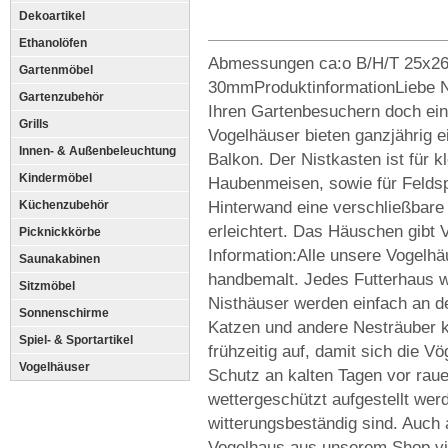
Dekoartikel
Ethanolöfen
Abmessungen ca:o B/H/T 25x26
Gartenmöbel
30mmProduktinformationLiebe Na
Gartenzubehör
Ihren Gartenbesuchern doch ei
Grills
Vogelhäuser bieten ganzjährig ei
Innen- & Außenbeleuchtung
Balkon. Der Nistkasten ist für 
Kindermöbel
Haubenmeisen, sowie für Feldspe
Hinterwand eine verschließbare
Küchenzubehör
erleichtert. Das Häuschen gibt
Picknickkörbe
Information:Alle unsere Vogelhäu
Saunakabinen
handbemalt. Jedes Futterhaus w
Sitzmöbel
Nisthäuser werden einfach an d
Sonnenschirme
Katzen und andere Nesträuber 
Spiel- & Sportartikel
frühzeitig auf, damit sich die 
Vogelhäuser
Schutz an kalten Tagen vor rau
wettergeschützt aufgestellt werd
witterungsbeständig sind. Auch
Vogelhaus aus unserem Shop vie