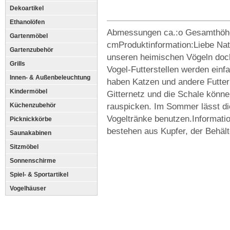
Dekoartikel
Ethanolöfen
Abmessungen ca.:o Gesamthöhe
Gartenmöbel
cmProduktinformation:Liebe Natu
Gartenzubehör
unseren heimischen Vögeln doc
Grills
Vogel-Futterstellen werden einf
Innen- & Außenbeleuchtung
haben Katzen und andere Futter
Kindermöbel
Gitternetz und die Schale könne
rauspicken. Im Sommer lässt die
Küchenzubehör
Vogeltränke benutzen.Informati
Picknickkörbe
bestehen aus Kupfer, der Behält
Saunakabinen
Sitzmöbel
Sonnenschirme
Spiel- & Sportartikel
Vogelhäuser