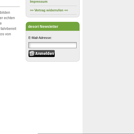
Impressum
>> Vertrag widerrufen <<
bilden
der echten
ie
desori Newsletter
fahrbereit
tos von
E-Mail-Adresse: