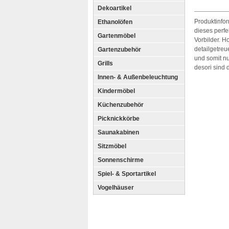
Dekoartikel
Produktinfo
Ethanolöfen
dieses perfe
Gartenmöbel
Vorbilder. 
detailgetreu
Gartenzubehör
und somit nu
Grills
desori sind 
Innen- & Außenbeleuchtung
Kindermöbel
Küchenzubehör
Picknickkörbe
Saunakabinen
Sitzmöbel
Sonnenschirme
Spiel- & Sportartikel
Vogelhäuser