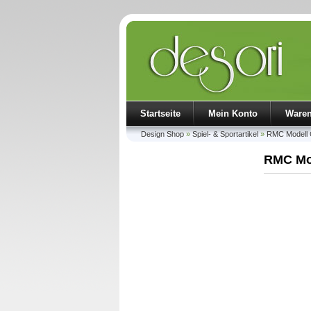
Startseite
Mein Konto
Ware
Design Shop
»
Spiel- & Sportartikel
»
RMC Modell 
RMC Mod