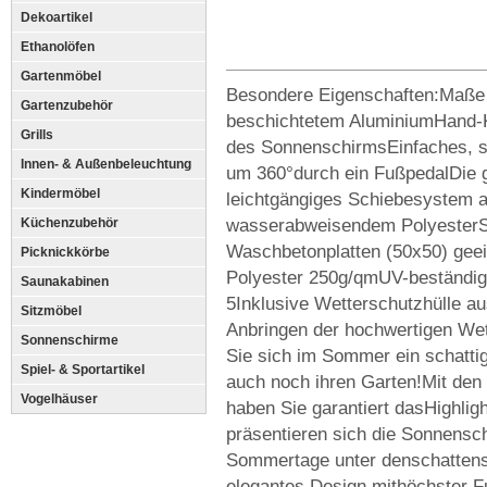
Dekoartikel
Ethanolöfen
Gartenmöbel
Besondere Eigenschaften:Maße
Gartenzubehör
beschichtetem AluminiumHand-Ku
Grills
des SonnenschirmsEinfaches, 
Innen- & Außenbeleuchtung
um 360°durch ein FußpedalDie g
Kindermöbel
leichtgängiges Schiebesystem 
wasserabweisendem PolyesterSc
Küchenzubehör
Waschbetonplatten (50x50) geei
Picknickkörbe
Polyester 250g/qmUV-beständigL
Saunakabinen
5Inklusive Wetterschutzhülle a
Sitzmöbel
Anbringen der hochwertigen Wet
Sonnenschirme
Sie sich im Sommer ein schatti
Spiel- & Sportartikel
auch noch ihren Garten!Mit den
Vogelhäuser
haben Sie garantiert dasHighligh
präsentieren sich die Sonnensc
Sommertage unter denschattens
elegantes Design mithöchster Fu