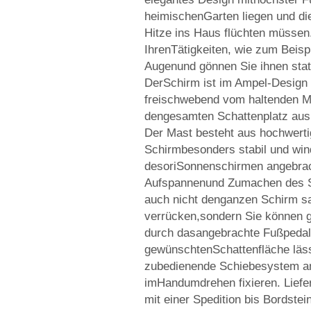
heimischenGarten liegen und di
Hitze ins Haus flüchten müssen
IhrenTätigkeiten, wie zum Beisp
Augenund gönnen Sie ihnen stat
DerSchirm ist im Ampel-Design 
freischwebend vom haltenden M
dengesamten Schattenplatz ausn
Der Mast besteht aus hochwerti
Schirmbesonders stabil und wind
desoriSonnenschirmen angebrach
Aufspannenund Zumachen des S
auch nicht denganzen Schirm sa
verrücken,sondern Sie können g
durch dasangebrachte Fußpeda
gewünschtenSchattenfläche lässt
zubedienende Schiebesystem a
imHandumdrehen fixieren. Liefe
mit einer Spedition bis Bordstein