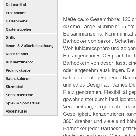
Dekoartikel
Ethanolöfen
Maße ca.:o Gesamthöhe: 126 cm
Gartenmöbel
40 cmo Länge Stuhlbein: 66 cm B
Gartenzubehör
Beisammenseins. Kommunikatives
Grills
Barhocker von desori. Schaffen 
Innen- & Außenbeleuchtung
Wohlfühlatmosphäre und zeigen 
Kindermöbel
Ein angenehmes Gespräch bei l
Barhockern von desori lässt ei
Küchenzubehör
oder angenehm ausklingen. Die 
Picknickkörbe
schlichten, oft gesehenen Barho
Saunakabinen
und edles Design ab. James Dea
Sitzmöbel
Platz genommen. Flexibilität ge
Sonnenschirme
gewährleistet durch intelligente
Spiel- & Sportartikel
Verarbeitung, sorgen dafür, das
Vogelhäuser
Geselligkeit, konzentrieren kan
360° drehbar und viele sind höh
Barhocker jeder Bartheke perfek
der Höhe und ihrem Gesprächspa