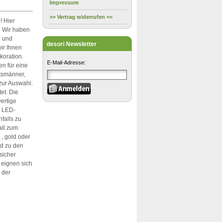
Impressum
>> Vertrag widerrufen <<
! Hier
. Wir haben
n und
desori Newsletter
wir Ihnen
koration.
E-Mail-Adresse:
en für eine
tsmänner,
ur Auswahl.
et. Die
ertige
n LED-
falls zu
all zum
, gold oder
nd zu den
sicher
 eignen sich
 der