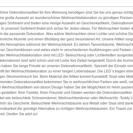
öne Dekorationsartikel für Ihre Wohnung benötigen sind Sie bei uns genau richtig
eine große Auswahl an wunderschöner Weihnachtsdekoration zu günstigen Preisen
tiges Sortiment und bieten eine riesige Auswahl an Geschenkartikeln, Dekoratione
 In unserem Sortiment findet sich sicher für Jeden etwas. Für Weihnachten bieten 
uch die passende Dekoration. Was währe Weihnachten ohne Lichter und schöne De
innliche Akzente und einen Blickfang der ganz besonderen Art. Unsere Artikel sorg
lle Atmosphäre während der Weihnachtszeit. Es stehen Tannenbäume, Weihnach
r, Geschenkboxen und vieles mehr in verschiedenen Ausführungen und Farben z
l der Weihnachtsdekoration sind mit LED- Beleuchtung oder Lichterketten ausgestatt
korationen sind sehr schön und mit Liebe fürs Detail hergestellt. Durch die hochw
 haben Sie lange Freude an unseren Dekorationsartikeln. Speziell der Einsatz vo
ilft der Weihnachtsdekoration zu einer langen Lebensdauer. Die LED´s tragen eben
en Stromverbrauch bei. Beim Material der Artikel kommt Kunststoff, Sisal oder Met
 meisten Dekorationsartikel bekommen Sie in weihnachtlichen Farben wie weiß, rot 
n Weihnachtsartikeln von desori Design haben Sie die Möglichkeit ihr Heim passe
 gestalten. Ihrer Familie, Ihren Freunde und Gästen werden die Dekorationsartikel 
rtikel wie beleuchtete Schneemänner, Weihnachtsmänner oder Weihnachts -Teddy´s
chön als Geschenk. Beleuchtete Weihnachtsbäume aus Metall oder Sisal sind dank
ndbarkeit die günstige Alternative zu richtigen Weihnachtsbäumen. Ein Traum zur
it. Greifen Sie jetzt zu!