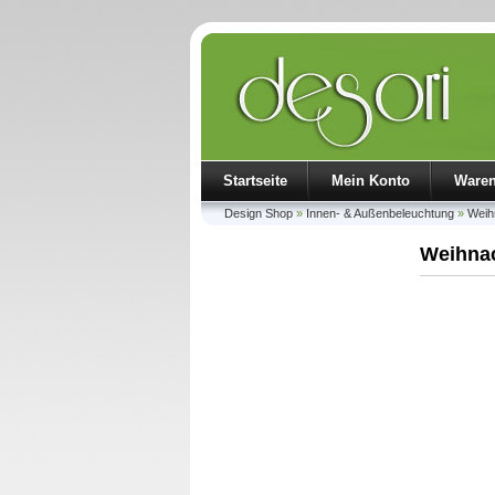
Startseite
Mein Konto
Ware
Design Shop
»
Innen- & Außenbeleuchtung
»
Weih
Weihnac