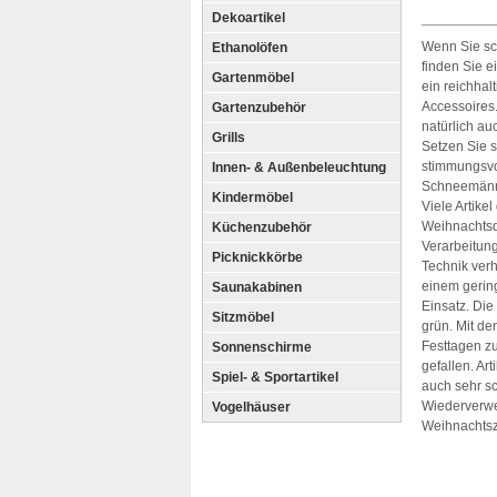
Dekoartikel
Wenn Sie sch
Ethanolöfen
finden Sie 
Gartenmöbel
ein reichhal
Accessoires.
Gartenzubehör
natürlich a
Grills
Setzen Sie s
stimmungsvo
Innen- & Außenbeleuchtung
Schneemänne
Kindermöbel
Viele Artike
Weihnachtsde
Küchenzubehör
Verarbeitung
Picknickkörbe
Technik verh
einem gering
Saunakabinen
Einsatz. Die
Sitzmöbel
grün. Mit de
Festtagen zu
Sonnenschirme
gefallen. A
Spiel- & Sportartikel
auch sehr s
Wiederverwe
Vogelhäuser
Weihnachtsze