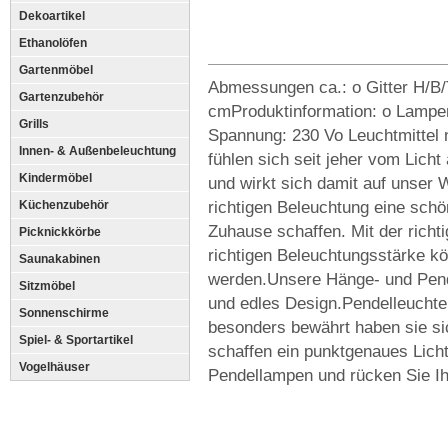
Dekoartikel
Ethanolöfen
Gartenmöbel
Abmessungen ca.: o Gitter H/B
Gartenzubehör
cmProduktinformation: o Lampe
Grills
Spannung: 230 Vo Leuchtmittel 
Innen- & Außenbeleuchtung
fühlen sich seit jeher vom Lich
Kindermöbel
und wirkt sich damit auf unser
richtigen Beleuchtung eine sch
Küchenzubehör
Zuhause schaffen. Mit der richt
Picknickkörbe
richtigen Beleuchtungsstärke k
Saunakabinen
werden.Unsere Hänge- und Pende
Sitzmöbel
und edles Design.Pendelleuchte
Sonnenschirme
besonders bewährt haben sie s
Spiel- & Sportartikel
schaffen ein punktgenaues Licht
Vogelhäuser
Pendellampen und rücken Sie Ih