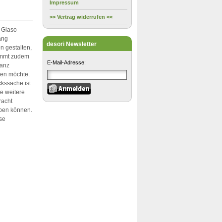
Impressum
>> Vertrag widerrufen <<
 Glaso
ang
desori Newsletter
 gestalten,
ommt zudem
E-Mail-Adresse:
ganz
hen möchte.
kssache ist
e weitere
racht
aben können.
ese