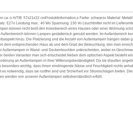
 ca.:o H/T/B: 57x21x22 cmProduktinformation:o Farbe: schwarzo Material: Metall/
tz: E27o Leistung max.: 40 Wo Spannung: 230 Vo Leuchtmittel nicht im Lieferumf
mpen können nicht bloß den Innenbereich eines Hauses oder einer Wohnung schön
n Außenbereich können Lampen gestalterisch genutzt werden. Im Außenbereich k
eitsaspekt hinzu. Die Platzierung und die Anzahl von Außenlampen hängen dabei 
 von dem entsprechenden Haus ab und dem Grad der Beleuchtung, den man erreic
i Außenlampen in Wand- und Deckenleuchten unterscheiden, wobei es Geschmac
er beiden Varianten man sich entscheidet.Neben dem optischen Aspekt besteht ein
forderung an Außenlampen in ihrer Witterungsbeständigkeit. Da sie draußen angeb
es besonders wichtig, dass ihnen eindringende Nässe und Feuchtigkeit nichts anh
 es notwendig, dass sie rostfrei sind und Sicherheit vor Stromschlägen bieten. Di
en werden von unseren Außenlampen selbstverständlich erfüllt.