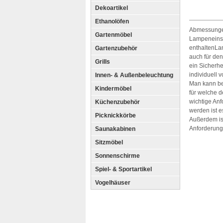
Dekoartikel
Ethanolöfen
Abmessungen
Gartenmöbel
Lampeneinsa
enthaltenLa
Gartenzubehör
auch für de
Grills
ein Sicherh
individuell
Innen- & Außenbeleuchtung
Man kann be
Kindermöbel
für welche d
wichtige An
Küchenzubehör
werden ist 
Picknickkörbe
Außerdem ist
Anforderung
Saunakabinen
Sitzmöbel
Sonnenschirme
Spiel- & Sportartikel
Vogelhäuser