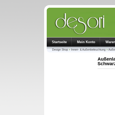
Startseite
Mein Konto
Ware
Design Shop
»
Innen- & Außenbeleuchtung
»
Außen
Außenla
Schwar