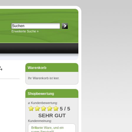
Erweiterte Suche »
,
Warenkorb
Ihr Warenkorb ist leer.
Shopbewertung
⌀ Kundenbewertung:
5 / 5
SEHR GUT
Kundenmeinung:
Brilliante Ware, und ein
super Service!!!