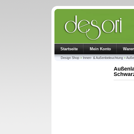
Startseite
Mein Konto
Ware
Design Shop
»
Innen- & Außenbeleuchtung
»
Außen
Außenla
Schwar