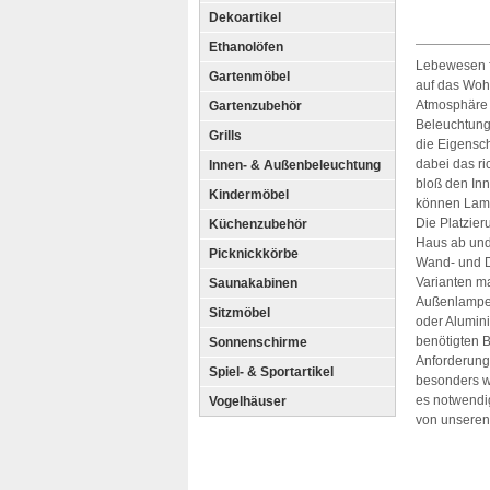
Dekoartikel
Ethanolöfen
Lebewesen fü
Gartenmöbel
auf das Woh
Atmosphäre i
Gartenzubehör
Beleuchtung
Grills
die Eigensc
dabei das ri
Innen- & Außenbeleuchtung
bloß den In
Kindermöbel
können Lamp
Die Platzie
Küchenzubehör
Haus ab und
Picknickkörbe
Wand- und D
Varianten m
Saunakabinen
Außenlampen
Sitzmöbel
oder Alumini
benötigten B
Sonnenschirme
Anforderung
Spiel- & Sportartikel
besonders w
es notwendig
Vogelhäuser
von unseren 