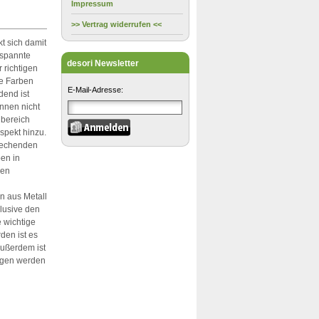
Impressum
>> Vertrag widerrufen <<
t sich damit
tspannte
desori Newsletter
 richtigen
ie Farben
E-Mail-Adresse:
dend ist
nnen nicht
nbereich
spekt hinzu.
prechenden
en in
den
 aus Metall
lusive den
e wichtige
den ist es
Außerdem ist
ungen werden