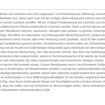
hlen sich seit jeher vom Licht angezogen. Licht beeinflusst die Stimmung und wirk
lbefinden aus. Daher kann man mit der richtigen Beleuchtung eine schöne und en
n seinem Zuhause schaffen. Mit der richtigen Positionierung von Leuchten und der
sstärke können Räume eindrucksvoll inszeniert werden. Denn Licht hat ebenso w
haft, Oberflächen betonen, kaschieren, dämpfen oder beleben zu können. Entschei
chtige Verhältnis von dekorativer und wirkungsvoller Beleuchtung.Doch Lampen kö
nenbereich eines Hauses oder einer Wohnung schön gestalten, auch für den Auße
en gestalterisch genutzt werden. Im Außenbereich kommt zudem ein Sicherheitsa
rung und die Anzahl von Außenlampen hängt dabei ganz individuell von dem ents
 dem Grad der Beleuchtung, den man erreichen möchte. Man kann bei Außenlamp
eckenleuchten unterscheiden, wobei es Geschmackssache ist für welche der bei
an sich entscheidet. Die vielen ansprechenden und formschönen Designs unserer
 machen die Auswahl schwer. Unsere Wandlampen sind in verschiedenen Größen
um in Kombination mit Glaselementen erhältlich und werden selbstverständlich ink
efestigungsmaterialien geliefert. Neben dem optischen Aspekt besteht eine weiter
 an Außenlampen in ihrer Witterungsbeständigkeit. Da sie draußen angebracht wer
ichtig, dass ihnen eindringende Nässe und Feuchtigkeit nichts anhaben können. 
, dass sie rostfrei sind und Sicherheit vor Stromschlägen bieten. Diese Anforder
Außenlampen selbstverständlich erfüllt