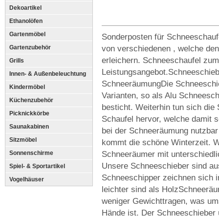
Dekoartikel
Ethanolöfen
Gartenmöbel
Sonderposten für Schneeschaufe
von verschiedenen , welche den
Gartenzubehör
erleichern. Schneeschaufel zu
Grills
Leistungsangebot.Schneeschiebe
Innen- & Außenbeleuchtung
SchneeräumungDie Schneeschieb
Kindermöbel
Varianten, so als Alu Schneesch
Küchenzubehör
besticht. Weiterhin tun sich die
Picknickkörbe
Schaufel hervor, welche damit 
Saunakabinen
bei der Schneeräumung nutzbar s
Sitzmöbel
kommt die schöne Winterzeit. Wi
Schneeräumer mit unterschiedli
Sonnenschirme
Unsere Schneeschieber sind ausA
Spiel- & Sportartikel
Schneeschipper zeichnen sich i
Vogelhäuser
leichter sind als HolzSchneerä
weniger Gewichttragen, was um
Hände ist. Der Schneeschieber 