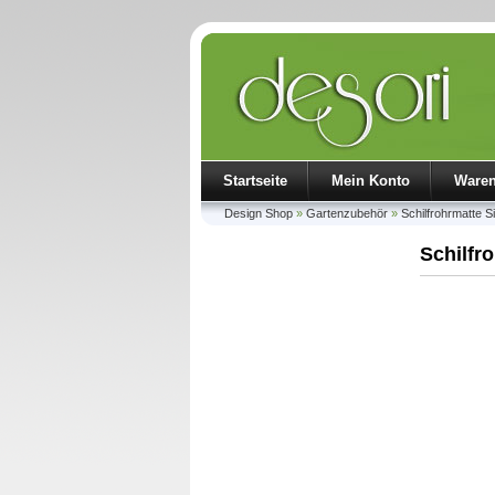
Startseite
Mein Konto
Ware
Design Shop
»
Gartenzubehör
»
Schilfrohrmatte 
Schilfr