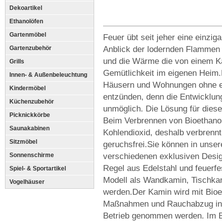
Dekoartikel
Ethanolöfen
Gartenmöbel
Feuer übt seit jeher eine einzi
Anblick der lodernden Flammen 
Gartenzubehör
und die Wärme die von einem Ka
Grills
Gemütlichkeit im eigenen Heim.
Innen- & Außenbeleuchtung
Häusern und Wohnungen ohne e
Kindermöbel
entzünden, denn die Entwicklu
Küchenzubehör
unmöglich. Die Lösung für diese
Picknickkörbe
Beim Verbrennen von Bioethanol
Saunakabinen
Kohlendioxid, deshalb verbrennt 
Sitzmöbel
geruchsfrei.Sie können in unser
verschiedenen exklusiven Desig
Sonnenschirme
Regel aus Edelstahl und feuerf
Spiel- & Sportartikel
Modell als Wandkamin, Tischka
Vogelhäuser
werden.Der Kamin wird mit Bioet
Maßnahmen und Rauchabzug in j
Betrieb genommen werden. Im B