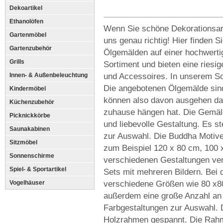
Dekoartikel
Ethanolöfen
Wenn Sie schöne Dekorationsart
Gartenmöbel
uns genau richtig! Hier finden
Gartenzubehör
Ölgemälden auf einer hochwerti
Grills
Sortiment und bieten eine riesi
und Accessoires. In unserem Sor
Innen- & Außenbeleuchtung
Die angebotenen Ölgemälde sind
Kindermöbel
können also davon ausgehen das
Küchenzubehör
zuhause hängen hat. Die Gemäl
Picknickkörbe
und liebevolle Gestaltung. Es 
Saunakabinen
zur Auswahl. Die Buddha Motiv
Sitzmöbel
zum Beispiel 120 x 80 cm, 100 
Sonnenschirme
verschiedenen Gestaltungen verf
Spiel- & Sportartikel
Sets mit mehreren Bildern. Bei 
verschiedene Größen wie 80 x80
Vogelhäuser
außerdem eine große Anzahl an
Farbgestaltungen zur Auswahl. D
Holzrahmen gespannt. Die Rahme