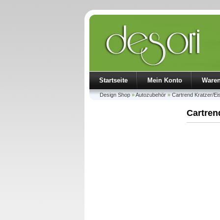
Startseite
Mein Konto
Ware
Design Shop
»
Autozubehör
»
Cartrend Kratzer/E
Cartren