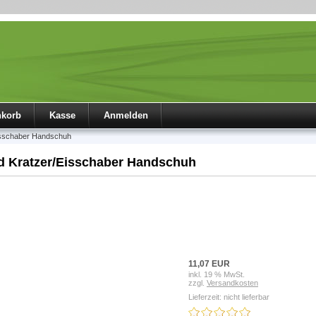
nkorb
Kasse
Anmelden
isschaber Handschuh
d Kratzer/Eisschaber Handschuh
11,07 EUR
inkl. 19 % MwSt.
zzgl.
Versandkosten
Lieferzeit: nicht lieferbar