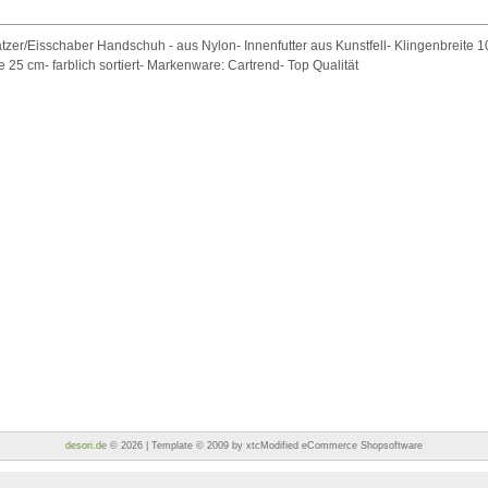
tzer/Eisschaber Handschuh - aus Nylon- Innenfutter aus Kunstfell- Klingenbreite 1
25 cm- farblich sortiert- Markenware: Cartrend- Top Qualität
desori.de
© 2026 | Template © 2009 by xtcModified eCommerce Shopsoftware