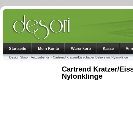
Startseite
Mein Konto
Warenkorb
Kasse
Anm
Design Shop
»
Autozubehör
»
Cartrend Kratzer/Eisschaber Deluxe mit Nylonklinge
Cartrend Kratzer/Eis
Nylonklinge