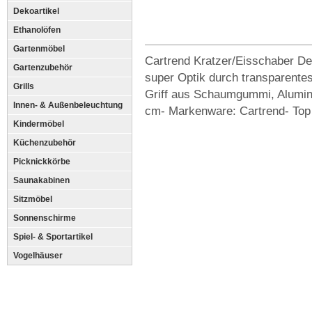
Dekoartikel
Ethanolöfen
Gartenmöbel
Cartrend Kratzer/Eisschaber Del
Gartenzubehör
super Optik durch transparent
Grills
Griff aus Schaumgummi, Alumini
Innen- & Außenbeleuchtung
cm- Markenware: Cartrend- Top 
Kindermöbel
Küchenzubehör
Picknickkörbe
Saunakabinen
Sitzmöbel
Sonnenschirme
Spiel- & Sportartikel
Vogelhäuser