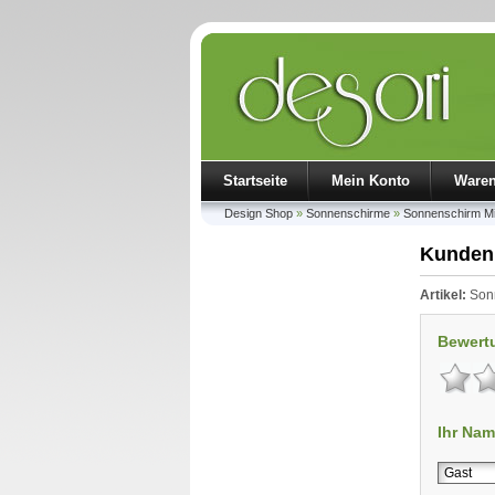
Startseite
Mein Konto
Ware
Design Shop
»
Sonnenschirme
»
Sonnenschirm Mi
Kunden
Artikel:
Sonn
Bewert
Ihr Nam