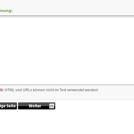
inung:
G:
HTML und URLs können nicht im Text verwendet werden!