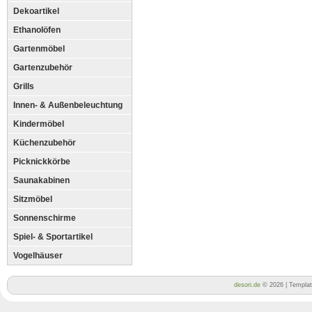
Dekoartikel
Ethanolöfen
Gartenmöbel
Gartenzubehör
Grills
Innen- & Außenbeleuchtung
Kindermöbel
Küchenzubehör
Picknickkörbe
Saunakabinen
Sitzmöbel
Sonnenschirme
Spiel- & Sportartikel
Vogelhäuser
desori.de
© 2026 | Templa