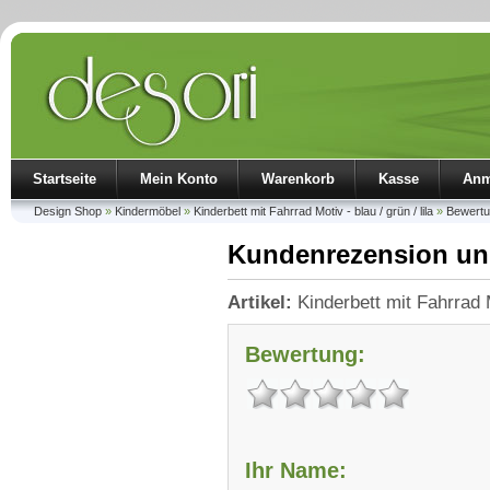
Startseite
Mein Konto
Warenkorb
Kasse
Anm
Design Shop
»
Kindermöbel
»
Kinderbett mit Fahrrad Motiv - blau / grün / lila
»
Bewert
Kundenrezension un
Artikel:
Kinderbett mit Fahrrad Mo
Bewertung:
Ihr Name: