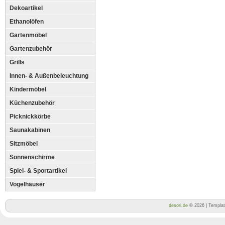
Dekoartikel
Ethanolöfen
Gartenmöbel
Gartenzubehör
Grills
Innen- & Außenbeleuchtung
Kindermöbel
Küchenzubehör
Picknickkörbe
Saunakabinen
Sitzmöbel
Sonnenschirme
Spiel- & Sportartikel
Vogelhäuser
desori.de
© 2026 | Templa