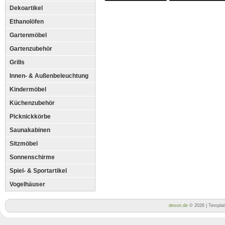
Dekoartikel
Ethanolöfen
Gartenmöbel
Gartenzubehör
Grills
Innen- & Außenbeleuchtung
Kindermöbel
Küchenzubehör
Picknickkörbe
Saunakabinen
Sitzmöbel
Sonnenschirme
Spiel- & Sportartikel
Vogelhäuser
desori.de
© 2026 | Templa