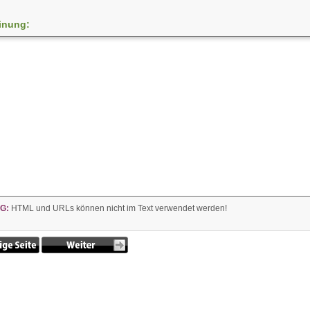
inung:
G:
HTML und URLs können nicht im Text verwendet werden!