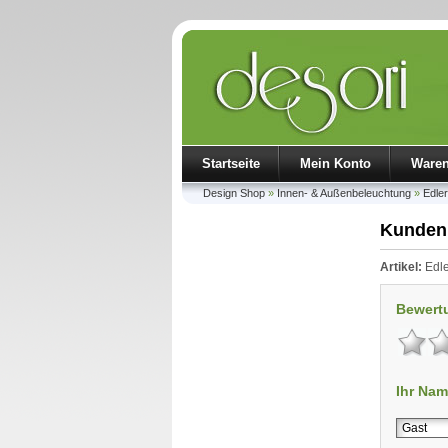
Startseite
Mein Konto
Ware
Design Shop
»
Innen- & Außenbeleuchtung
»
Edle
Kunden
Artikel:
Edle
Bewert
Ihr Nam