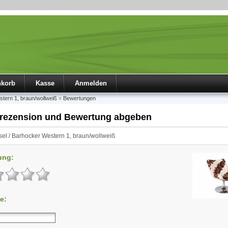
nkorb
Kasse
Anmelden
tern 1, braun/wollweiß
»
Bewertungen
rezension und Bewertung abgeben
el / Barhocker Western 1, braun/wollweiß
ung:
e: