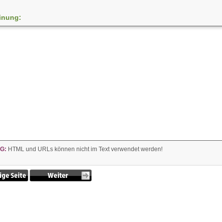
inung:
G:
HTML und URLs können nicht im Text verwendet werden!