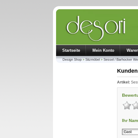
Startseite
Mein Konto
Ware
Design Shop
»
Sitzmöbel
»
Sessel / Barhocker Wes
Kunden
Artikel:
Sess
Bewert
Ihr Nam