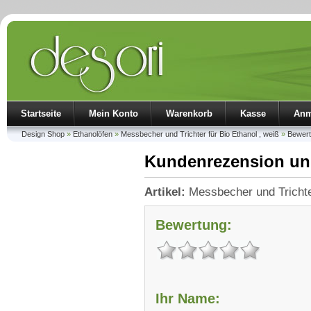
Startseite
Mein Konto
Warenkorb
Kasse
Anm
Design Shop
»
Ethanolöfen
»
Messbecher und Trichter für Bio Ethanol , weiß
»
Bewer
Kundenrezension un
Artikel:
Messbecher und Trichter
Bewertung:
Ihr Name: