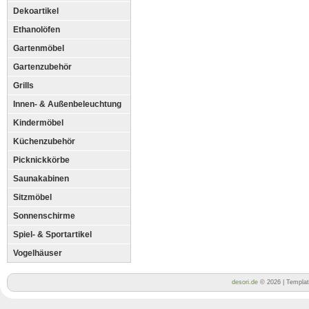
Dekoartikel
Ethanolöfen
Gartenmöbel
Gartenzubehör
Grills
Innen- & Außenbeleuchtung
Kindermöbel
Küchenzubehör
Picknickkörbe
Saunakabinen
Sitzmöbel
Sonnenschirme
Spiel- & Sportartikel
Vogelhäuser
desori.de
© 2026 | Templa